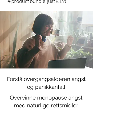
4 product bundle just £19!
Forstå overgangsalderen angst
og panikkanfall
Overvinne menopause angst
med naturlige rettsmidler