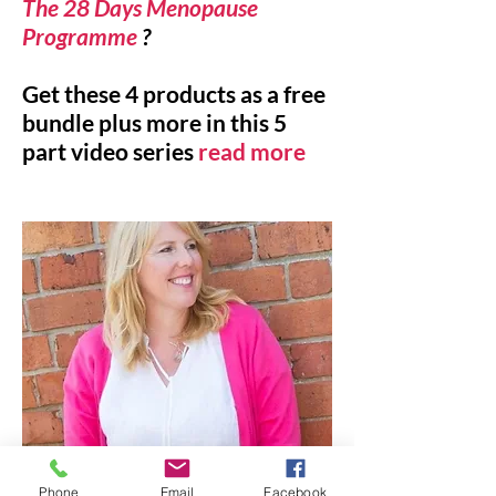
The 28 Days Menopause
Programme
?
Get these 4 products as a free
bundle plus more in this 5
part video series
read more
MIN HISTORIE
Phone
Email
Facebook