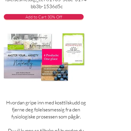
bb3b-1536d5c
Add to Cart 30% Off
Hvordan gripe inn med kosttilskudd og
fjerne deg følelsesmessig fra den
fysiologiske prosessen som pågår.
Du vil kunne se tilbake på hvordan du