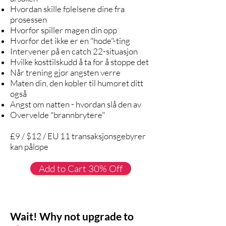
Hvordan skille følelsene dine fra
prosessen
Hvorfor spiller magen din opp
Hvorfor det ikke er en "hode"-ting
Intervener på en catch 22-situasjon
Hvilke kosttilskudd å ta for å stoppe det
Når trening gjør angsten verre
Maten din, den kobler til humøret ditt
også
Angst om natten - hvordan slå den av
Overvelde "brannbrytere"
£9 / $12 / EU 11 transaksjonsgebyrer
kan påløpe
Add to Cart 30% Off
Wait! Why not upgrade to